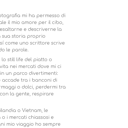
otografia mi ha permesso di
le il mio amore per il cibo,
 esaltarne e descriverne la
 sua storia proprio
sí come uno scrittore scrive
do le parole.
o still life del piatto o
ita nei mercati dove mi ci
in un parco divertimenti:
e accade tra i banconi di
ormaggi o dolci, perdermi tra
e con la gente, respirare
ilandia o Vietnam, le
o i mercati chiassosi e
n ogni mio viaggio ho sempre