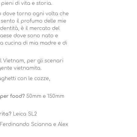
pieni di vita e storia.
lo dove torno ogni volta che
 sento il profumo delle mie
 identità, è il mercato del
 paese dove sono nato e
 la cucina di mia madre e di
l Vietnam, per gli scenari
 gente vietnamita.
hetti con le cozze,
o per food?
50mm e 150mm
rita?
Leica SL2
Ferdinando Scianna e Alex