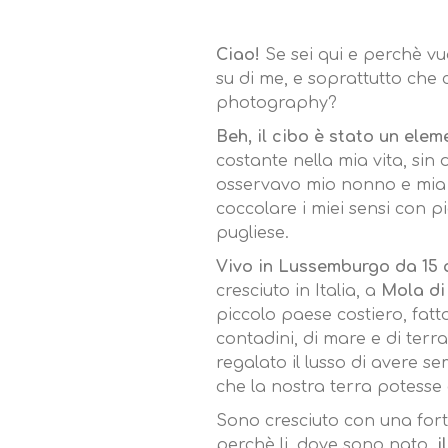
Ciao!
Se sei qui e perchè vu
su di me, e soprattutto che 
photography?
Beh, il cibo è stato un ele
costante nella mia vita, sin
osservavo mio nonno e mia
coccolare i miei sensi con pi
pugliese.
Vivo in Lussemburgo da 15 
cresciuto in Italia, a
Mola di 
piccolo paese costiero, fatt
contadini, di mare e di ter
regalato il lusso di avere se
che la nostra terra potesse o
Sono cresciuto con una fort
perchè li, dove sono nato,
i