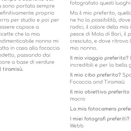
fotografato questi luoghi 
a sono portata sempre
definitivamente proprio
Ma il mio preferito, quel
erra per studio e poi per
ne ho la possibilità, dove
i essere capace a
radici, il calore della mia
ricette che la mia
pesce di Mola di Bari, il
ndimenticabile nonno mi
cresciuto, e dove ritrovo
tta in casa alla focaccia
mio nonno.
brodetto, passando dai
Il mio viaggio preferito?
I
apore a base di verdure
incredibili e per la bella
l tiramisù.
Il mio cibo preferito?
Spag
Focaccia and Tiramisù
Il mio obiettivo preferit
macro
La mia fotocamera prefe
I miei fotografi preferiti?
Webb