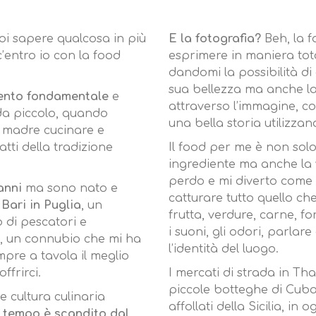
oi sapere qualcosa in più
E la fotografia?
Beh, la f
c’entro io con la food
esprimere in maniera tota
dandomi la possibilità di
sua bellezza ma anche la
mento fondamentale
e
attraverso l’immagine, co
 da piccolo, quando
una bella storia utilizzan
 madre cucinare e
atti della tradizione
Il food per me è non solo l
ingrediente ma anche la v
perdo e mi diverto come 
anni
ma sono nato e
catturare tutto quello ch
Bari in Puglia
, un
frutta, verdure, carne, f
o di pescatori e
i suoni, gli odori, parlar
ra, un connubio che mi ha
l’identità del luogo.
mpre a tavola il meglio
ffrirci.
I mercati di strada in Tha
piccole botteghe di Cuba 
e cultura culinaria
affollati della Sicilia, i
l tempo è scandito dal